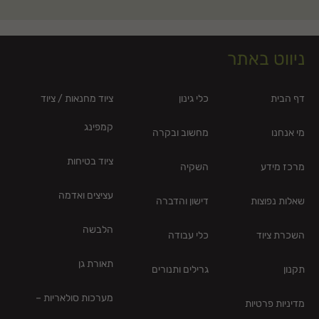
ניווט באתר
דף הבית
כלי גינון
ציוד מחנאות / ציוד
קמפינג
מי אנחנו
מחשוב ובקרה
ציוד בטיחות
מרכז מידע
השקיה
עציצים ואדמה
שאלות נפוצות
דישון והדברה
הלבשה
השכרת ציוד
כלי עבודה
תאורת גן
תקנון
גרילים ותנורים
מערכות סולאריות –
מדיניות פרטיות