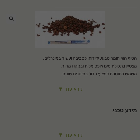
🔍
הטוף הוא חומר טבעי, ידידותי לסביבה ועשיר במינרלים.
מצטיין בתכולת מים אופטימלית ובניקוז מהיר.
משמש כתוספת למצעי גידול במינונים שונים.
שומר על הצמחייה נקייה מעשביה וממחלות.
קרא עוד ▼
ניתן להשתמש בו גם כחומר חיפוי לגינון.
שימושים: – חיפוי בין צמחים – חיפוי שבילים – ניקוז אדניות ועציצים
המחיר כולל הובלה
מידע טכני
:
גודל הטוף: 4-8 מ"מ
קרא עוד ▼