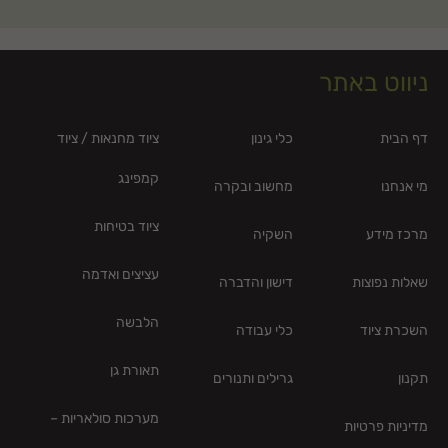
ניווט באתר
דף הבית
כלי גינון
ציוד מחנאות / ציוד
קמפינג
מי אנחנו
מחשוב ובקרה
ציוד בטיחות
מרכז מידע
השקיה
עציצים ואדמה
שאלות נפוצות
דישון והדברה
הלבשה
השכרת ציוד
כלי עבודה
תאורת גן
תקנון
גרילים ותנורים
מערכות סולאריות –
מדיניות פרטיות