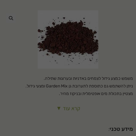
🔍
משמש כמצע גידול לצמחים באדניות ובערוגות שתילה.
ניתן להשתמש גם כתוספת לתערובת גן Garden Mix ומצעי גידול.
מצטיין בתכולת מים אופטימלית ובניקוז מהיר.
שומר על הצמחייה נקייה מעשביה וממחלות.
קרא עוד ▼
ניתן להשתמש בו גם כחומר חיפוי לגינות נוי וגגות.
שימושים: – מצע גידול – מצע שבילים – תוספת אדניות ועציצים
המחיר כולל הובלה
מידע טכני
:
מבית דשנית בע"מ