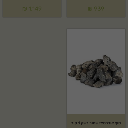
₪
1,149
₪
939
טוף אוברסייז שחור בשק 1 קוב