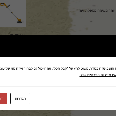
דה מעיקה ויותר משימה מספקת, ועוזר
שתף:
משלוח: 25 ₪
בקניה מעל 280 ₪: משלוח חינם
זמן אספקה:עד 8 ימי עסק
ה חושב שזה בסדר, פשוט לחץ על "קבל הכל". אתה יכול גם לבחור איזה סוג של עוגיו
ת מדיניות הפרטיות שלנו
כלי זריז וקומפקטי לשימוש ביתי מסדרה 100 החדשנית של סטיגה. לכלי קסטה אוטומטית עם חוט אחד, קוטר 1.6
הגדרות
דח