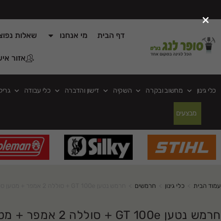
×
דף הבית
מי אנחנו
שאלות נפוצ
אזור איש
כלי גינון
מחשוב ובקרה
השקיה
דישון והדברה
כלי עבודה
גריל
מבצעים
עמוד הבית
>
כלי גינון
>
חרמשים
>
חרמש נטען GT 100e + סוללה 2 אמפר + מטען סטיגה
חרמש נטען GT 100e + סוללה 2 אמפר + מטען סטיגה