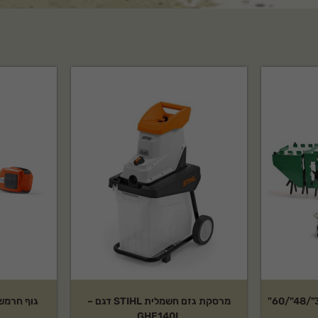
מרסקת גזם חשמלית STIHL דגם –
GHE140L