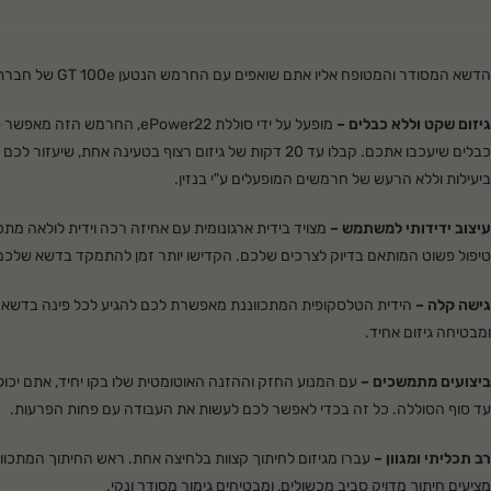
הדשא המסודר והמטופח אליו אתם שואפים עם החרמש הנטען GT 100e של חברת סטיגה.
גיזום שקט וללא כבלים –
מופעל על ידי סוללת ePower22, החרמ
כבלים שיעכבו אתכם. קבלו עד 20 דקות של גיזום רצוף בטעינה אחת,
ביעילות וללא הרעש של חרמשים המופעלים ע"י בנזין.
עיצוב ידידותי למשתמש –
טיפול פשוט המותאם בדיוק לצרכים שלכם. הקדישו יותר זמן להתמקד בדשא שלכם
גישה קלה
–
הידית הטלסקופית המתכווננת מאפשרת לכם להגיע לכל פינה בדשא
ומבטיחה גיזום אחיד.
ביצועים מתמשכים –
עם המנוע החזק וההזנה האוטומטית שלו בקו יחיד, אתם יכול
עד סוף הסוללה. כל זה בכדי לאפשר לכם לעשות את העבודה עם פחות הפרעות.
רב תכליתי ומגוון –
עברו מגיזום לחיתוך קצוות בלחיצה אחת. ראש החיתוך המתכו
מציעים חיתוך מדויק סביב מכשולים, ומבטיחים גימור מסודר ונקי.