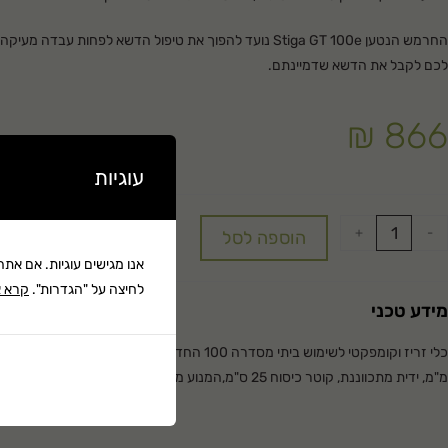
החרמש הנטען Stiga GT 100e נועד להפוך את טיפול הדשא לפחות עב
לכם לקבל את הדשא שדמיינתם.
₪
866
עוגיות
+
-
הוספה לסל
אנו מגישים עוגיות. אם את
לחיצה על "הגדרות".
קרא א
מידע טכני
מ"מ, ידית מתכווננת, קוטר כיסוח 25 ס"מ,המנוע מתכוונן ומסתובב כדי להקל על כיסוח קנטים ומקומות צרים.