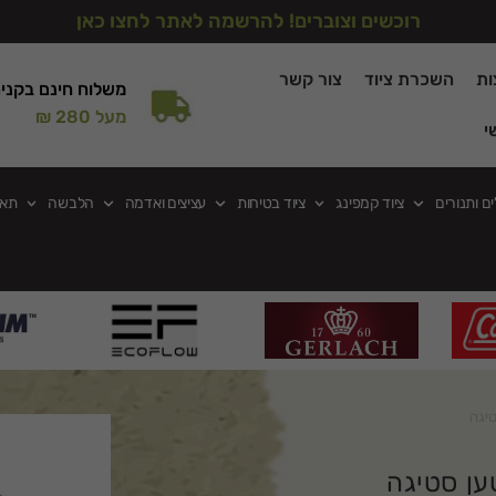
רוכשים וצוברים! להרשמה לאתר לחצו כאן
ות
השכרת ציוד
צור קשר
משלוח חינם בקני
מעל 280 ₪
י
ים ותנורים
ציוד קמפינג
ציוד בטיחות
עציצים ואדמה
הלבשה
תאו