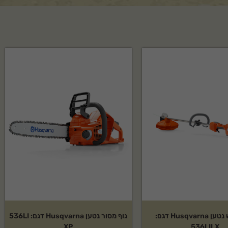
גוף חרמש נטען Husqvarna דגם:
גוף מסור נטען Husqvarna דגם: 536LI
XP
536LILX