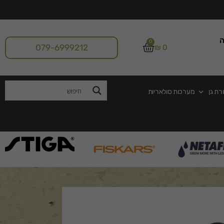
ה
0
079-6999212
₪
0
רת גן
מערכות סולאריות