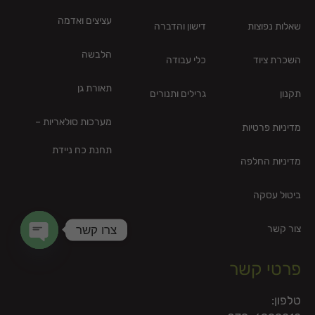
עציצים ואדמה
שאלות נפוצות
דישון והדברה
הלבשה
השכרת ציוד
כלי עבודה
תאורת גן
תקנון
גרילים ותנורים
מערכות סולאריות –
מדיניות פרטיות
תחנת כח ניידת
מדיניות החלפה
ביטול עסקה
צרו קשר
צור קשר
en chaty
פרטי קשר
טלפון: