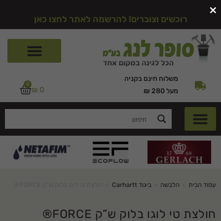
×
רוכשים וצוברים! להרשמה לאתר לחצו כאן
משלוח חינם בקניה
0
₪
0
מעל 280 ₪
עמוד הבית
>
הלבשה
>
ביגוד Carhartt
>
חולצת טי לוגו בלוק ש”ק FORCE®
חולצת טי לוגו בלוק ש”ק FORCE®