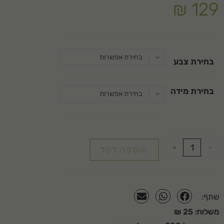
₪
129
רוח וגם במקומות סגורים ובנוסף דחיית כתמים.
רילקסד פיט – הגיזרה שמשאירה מספיק מקום לזוז בנוחות.
שרוולים בגזרת רגלן משלימים את חופש התנועה.
בחירת אפשרות
בחירת צבע
הרכב: 65% כותנה / 35% פוליאסטר (צבע באזיל מוברש 60% כותנה / 40%
פוליאסטר)
בחירת מידה
בחירת אפשרות
משקל: 195 GSM
נוחות:
טכנולוגיית FastDry® לנידוף זיעה וייבוש מהיר
+
-
הוספה לסל
טכנולוגיית Stain Breaker® נלחמת בכתמים
ללא תווית צוואר, תפרים שטוחים
גרפיקת לוגו ליבה בתצורת בלוק (נפחי)
גיזרת רגלן לחופש תנועה
שתף:
משלוח: 25 ₪
פאנלים מרשת לאיוורור בצידי החולצה