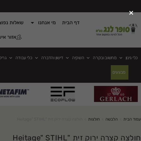
×
דף הבית
מי אנחנו
שאלות נפוצ
אזור איש
כלי גינון
מחשוב ובקרה
השקיה
דישון והדברה
כלי עבודה
גריל
מבצעים
עמוד הבית
>
הלבשה
>
חולצות
>
חולצה קצרה ירוק זית "Heitage" STIHL
חולצה קצרה ירוק זית "Heitage" STIHL