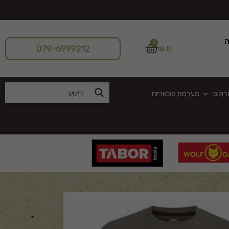
ה
0
079-6999212
₪
0
רת גן
מערכות סולאריות