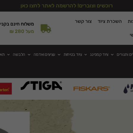
רוכשים וצוברים! להרשמה לאתר לחצו כאן
ות
השכרת ציוד
צור קשר
משלוח חינם בקני
מעל 280 ₪
י
ים ותנורים
ציוד קמפינג
ציוד בטיחות
עציצים ואדמה
הלבשה
תאו