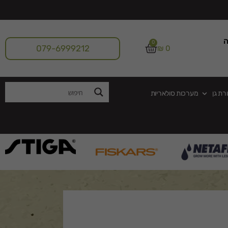
ה
0
079-6999212
₪
0
רת גן
מערכות סולאריות