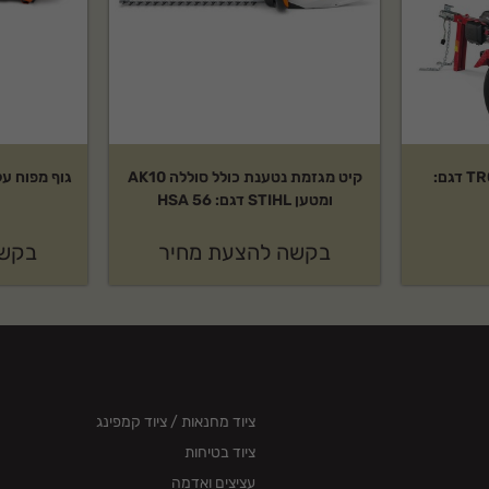
מבקעת 33 טון TROY-BILT דגם:
קיט מגזמת נטענת כולל סוללה AK10
ומטען STIHL דגם: HSA 56
בקשה להצעת מחיר
בקשה
ציוד מחנאות / ציוד קמפינג
ציוד בטיחות
עציצים ואדמה