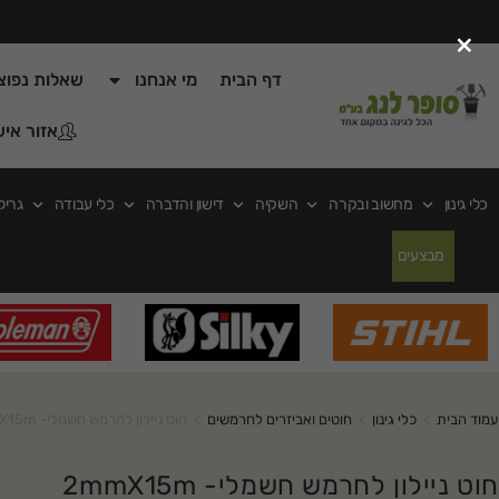
×
דף הבית
מי אנחנו
שאלות נפוצ
אזור איש
כלי גינון
מחשוב ובקרה
השקיה
דישון והדברה
כלי עבודה
גריל
מבצעים
עמוד הבית
>
כלי גינון
>
חוטים ואביזרים לחרמשים
>
חוט ניילון לחרמש חשמלי- 2mmX15m
חוט ניילון לחרמש חשמלי- 2mmX15m