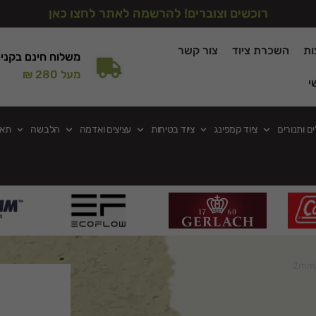
רוכשים וצוברים! להרשמה לאתר לחצו כאן
ות
השכרת ציוד
צור קשר
משלוח חינם בקני
מעל 280 ₪
י
ים ותנורים
ציוד קמפינג
ציוד בטיחות
עציצים ואדמה
הלבשה
תאו