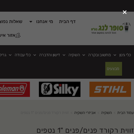
×
דף הבית
מי אנחנו
שאלות נפוצ
אזור איש
כלי גינון
מחשוב ובקרה
השקיה
דישון והדברה
כלי עבודה
גריל
מבצעים
עמוד הבית
>
השקיה
>
אביזרי השקיה
>
זווית רקורד פנים/פנים "1 נטפים
זווית רקורד פנים/פנים "1 נטפים