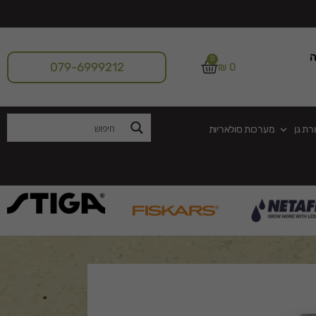
ה
0
079-6999212
₪
0
רת גן
מערכות סולאריות