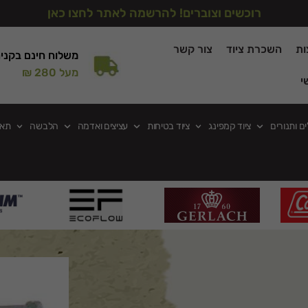
רוכשים וצוברים! להרשמה לאתר לחצו כאן
ות
השכרת ציוד
צור קשר
משלוח חינם בקני
מעל 280 ₪
י
ים ותנורים
ציוד קמפינג
ציוד בטיחות
עציצים ואדמה
הלבשה
תאו