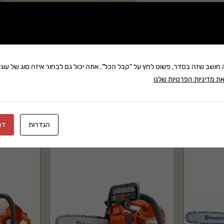
שתף:
משלוח: 25 ₪
וג רמפות מעוקלות להעמסה HUSQVARNA הוא מוצר מקצועי של HUSQVARNA בקטגוריית טיפול ותחזוקת
בקניה מעל 280 ₪: משלוח חינם
זמן אספקה:עד 8 ימי עסק
ה חושב שזה בסדר, פשוט לחץ על "קבל הכל". אתה יכול גם לבחור איזה סוג של עוגיו
ת מדיניות הפרטיות שלנו
 שירות לאחר מכירה ותמיכה
הגדרות
דח
 ומקצועי בקטגוריית טיפול ותחזוקת הדשא. מוצר