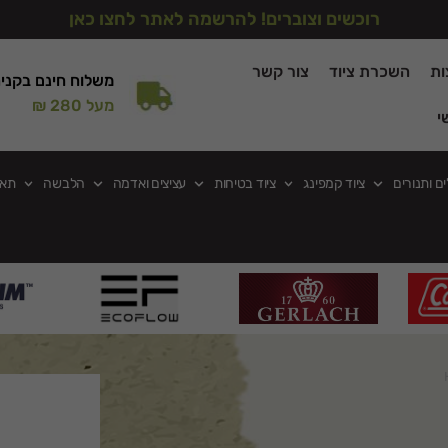
רוכשים וצוברים! להרשמה לאתר לחצו כאן
ות
השכרת ציוד
צור קשר
משלוח חינם בקני
מעל 280 ₪
י
ים ותנורים
ציוד קמפינג
ציוד בטיחות
עציצים ואדמה
הלבשה
תאו