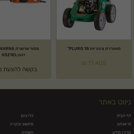
כן, המוצר מגיע עם אחריות יצרן מלאה של HUSQVARNA. לפרטים נוספים צרו קשר.
מה אפשרויות המשלוח?
אנחנו מציעים משלוח מהיר לכל הארץ. ניתן לתאם גם איסוף עצמי.
מאווררת צינוריות PLURG 18"
מסור שרשרת 
דגם:H321EL
₪
17,405
בקשה להצעת מ
ניווט באתר
דף הבית
כלי גינון
מי אנחנו
מחשוב ובקרה
מרכז מידע
השקיה