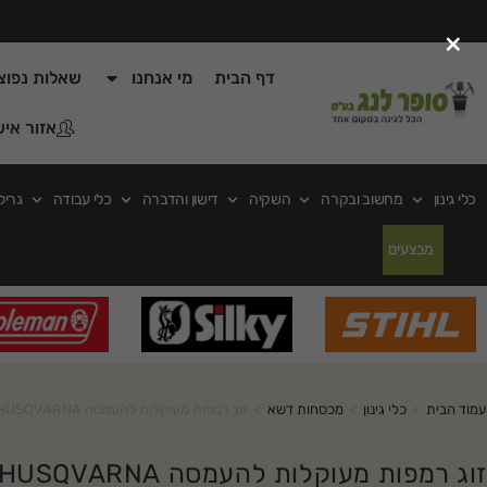
×
דף הבית
מי אנחנו
שאלות נפוצ
אזור איש
כלי גינון
מחשוב ובקרה
השקיה
דישון והדברה
כלי עבודה
גריל
מבצעים
עמוד הבית
>
כלי גינון
>
מכסחות דשא
>
זוג רמפות מעוקלות להעמסה HUSQVARNA
זוג רמפות מעוקלות להעמסה HUSQVARNA