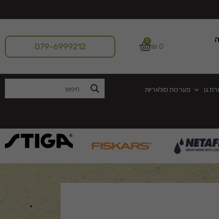
ה
0
079-6999212
₪
0
רת גן
מערכות סולאריות