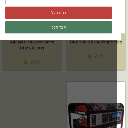
דחה הכל
קבל הכל
ר לחץ להארכה 9 מטר DN6
מדחס ראש אחד AIR MAC
דגם:CH25 PL
₪
295
₪
869