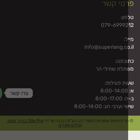
טי קשר
ון:
079-69992
ל:
info@superlang.co
בתנו:
לת שתילי הר
ת פעילות:
צרו קשר
8:00-17
aty
וערבי חג: 8:00-14:00
ל הזכויות שמורות לסופר לנג בע"מ | נבנה על ידי
Site Pro בנייה, עיצוב
וקידום אתרים