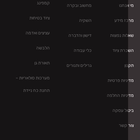
קמפינג
נחנו
מחשוב ובקרה
ציוד בטיחות
ז מידע
השקיה
עציצים ואדמה
ות נפוצות
דישון והדברה
הלבשה
רת ציוד
כלי עבודה
תאורת גן
ון
גרילים ותנורים
מערכות סולאריות –
ניות פרטיות
תחנת כח ניידת
ניות החלפה
ול עסקה
 קשר