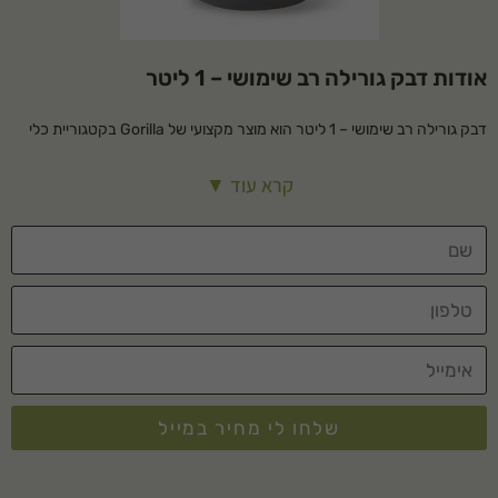
אודות דבק גורילה רב שימושי – 1 ליטר
דבק גורילה רב שימושי – 1 ליטר הוא מוצר מקצועי של Gorilla בקטגוריית כלי
עבודה. מתאים לשימוש ביתי ומקצועי, עמיד ואמין לאורך שנים.
קרא עוד ▼
מפרט טכני
הכנה
על המשטחים להיות נקיים. יש ללבוש
כפפות למניעת מגע עם העור והבגדים. אין
לחמם או להשאיר ברכב חם.
להרטיב קלות את אחד
החלקים המיועדים
להדבקה. מומלץ
שלחו לי מחיר במייל
להשתמש במטלית לחה או
מרסס מים (אין להוסיף