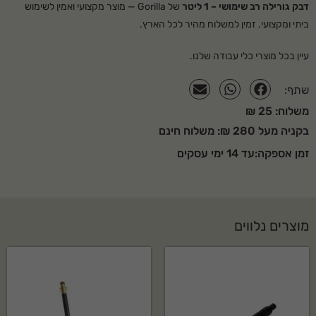
מים לבקבוק הדבק)
דבק גורילה רב שימושי – 1 ליטר
של Gorilla — מוצר מקצועי ואמין לשימוש
ביתי ומקצועי. זמין למשלוח מהיר לכל הארץ.
למרוח שכבה דקיקה של
דבר על המשטח היבש
עיין בכל מוצרי
כלי עבודה
שלנו.
(זה שלא הורטב).
שתף:
להצמיד בחוזקה את שני
משלוח: 25 ₪
המשטחים המודבקים
למשך 1-2 שעות.
בקניה מעל 280 ₪: משלוח חינם
זמן אספקה:עד 14 ימי עסקים
זמן עבודה
10-15 דקות.
ייבוש ראשוני
80% תוך 1-2 שעות.
ייבוש מלא
תוך 24 שעות (עדיף בטמפ' החדר)
מוצרים נלווים
טמפ' יישום
טמפ' החדר.
טמפ' חשיפה לאחר ייבוש
17-94 מעלות צלזיוס.
גוון ייבוש
צהבהב.