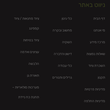
ניווט באתר
דף הבית
כלי גינון
ציוד מחנאות / ציוד
קמפינג
מי אנחנו
מחשוב ובקרה
ציוד בטיחות
מרכז מידע
השקיה
עציצים ואדמה
שאלות נפוצות
דישון והדברה
הלבשה
השכרת ציוד
כלי עבודה
תאורת גן
תקנון
גרילים ותנורים
מערכות סולאריות –
מדיניות פרטיות
תחנת כח ניידת
מדיניות החלפה