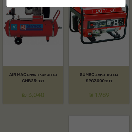
עבודה. מוצר אמין ועמיד לאורך זמן.
האם דבק גורילה רב שימושי – 1 ליטר מגיע עם אחריות?
כן, המוצר מגיע עם אחריות יצרן מלאה של Gorilla. לפרטים נוספים צרו קשר.
מה אפשרויות המשלוח?
אנחנו מציעים משלוח מהיר לכל הארץ. ניתן לתאם גם איסוף עצמי.
גנרטור מיוצב SUMEC
מדחס שני ראשים AIR MAC
דגם:SPG3000
דגם:CHB25
₪
3,040
₪
1,989