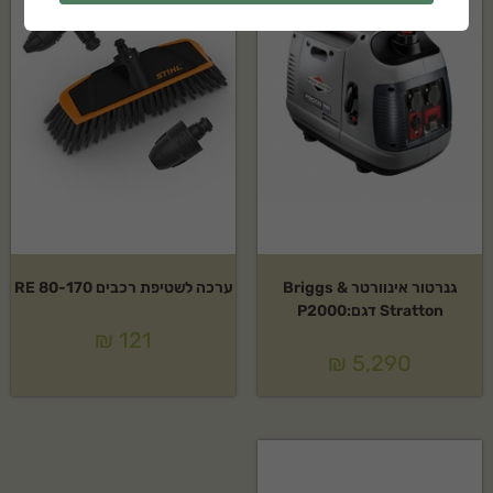
גנרטור אינוורטר Briggs &
ערכה לשטיפת רכבים RE 80-170
Stratton דגם:P2000
₪
121
₪
5,290