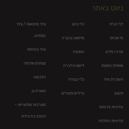
ניווט באתר
דף הבית
כלי גינון
ציוד מחנאות / ציוד
קמפינג
מי אנחנו
מחשוב ובקרה
ציוד בטיחות
מרכז מידע
השקיה
עציצים ואדמה
שאלות נפוצות
דישון והדברה
הלבשה
השכרת ציוד
כלי עבודה
תאורת גן
תקנון
גרילים ותנורים
מערכות סולאריות –
מדיניות פרטיות
תחנת כח ניידת
מדיניות החלפה