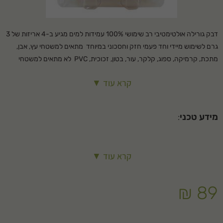
דבק גורילה אולטימטיבי רב שימושי 100% עמידות למים מגיע ב-4 אריזות של 3
גרם לשימוש מיידי וחד פעמי חזק וחסכוני במיוחד מתאים למשטחי עץ, אבן,
מתכת, קרמיקה, ספוג, קלקר, עור, בטון, זכוכית, PVC לא מתאים למשטחי
פלסטיק *אינו מומלץ לשימוש על פוליאתילן ופוליפרופילן
קרא עוד ▼
מידע טכני
:
הכנה: על המשטחים להיות נקיים. יש ללבוש כפפות למניעת מגע עם העור
קרא עוד ▼
והבגדים. אין לחמם או להשאיר ברכב חם.
להרטיב קלות את אחד החלקים המיועדים להדבקה. מומלץ להשתמש במטלית
₪
89
לחה או מרסס מים (אין להוסיף מים לבקבוק הדבק)
למרוח שכבה דקיקה של דבר על המשטח היבש (זה שלא הורטב).
להצמיד בחוזקה את שני המשטחים המודבקים למשך 1-2 שעות.