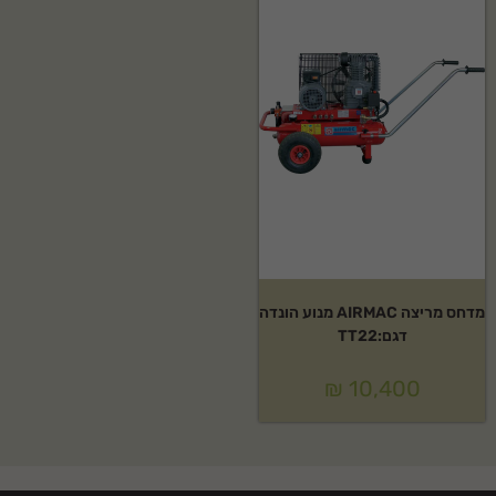
מדחס מריצה AIRMAC מנוע הונדה
דגם:TT22
₪
10,400