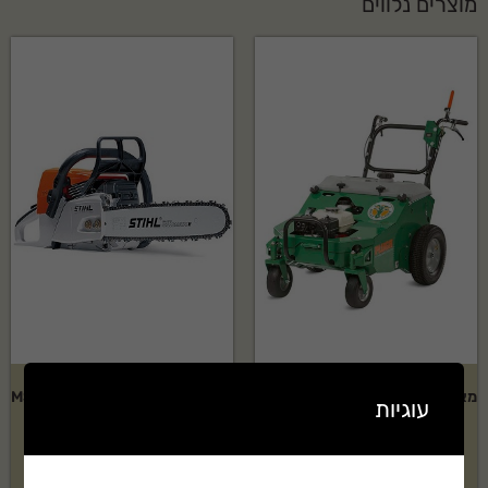
מוצרים נלווים
מאווררת צינוריות NG PLUGR 25"
מסור שרשרת STIHL דגם:MS-180
עוגיות
הידרוסטטית
בקשה להצעת מחיר
₪
33,687