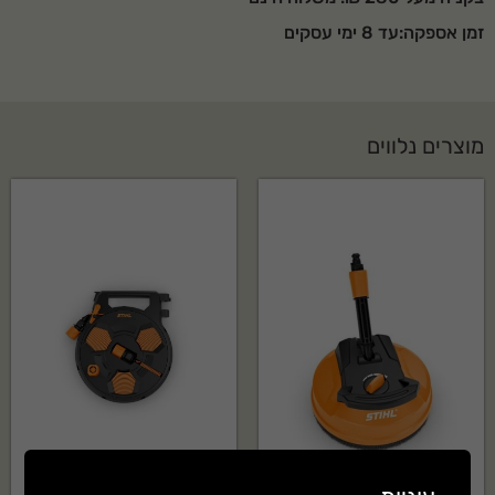
עוצמת רעש- 72DB
זמן אספקה:עד 8 ימי עסקים
סוג דלק- 95 אוקטן
נפח מיכל דלק- 3.8 ליטר
סוג מנוע- 4 פעימות בנזין
מוצרים נלווים
מקורר אוויר
אופן הנעה- ידנית- חבל
סטרטר
הגנתת שמן
שקע מותאם- כלול
מסגרת כלוב- בסיס כלוב
נייד עם גלגלים
אורך- 560 מ"מ
רוחב-420 מ"מ