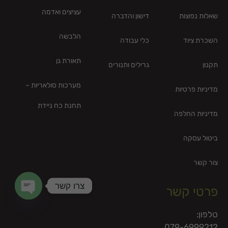
עציצים ואדמה
שאלות נפוצות
דישון והדברה
הלבשה
השכרת ציוד
כלי עבודה
תאורת גן
תקנון
גרילים ותנורים
מערכות סולאריות –
מדיניות פרטיות
תחנת כח ניידת
מדיניות החלפה
ביטול עסקה
צור קשר
צרו קשר
פרטי קשר
en chaty
טלפון:
079-6999212