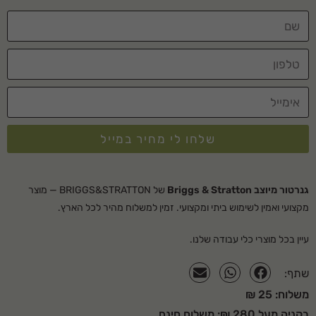
עמיד ואמין לאורך שנים.
מפרט טכני
יציאה- חד פאזי 230V
הספק מקסימלי- 2400W
מנגנון ייצוב מתח- AVR -
שלחו לי מחיר במייל
מספק וויסות מתח
אלקטרוני המגן על
מערכות שמע וכו'
גנרטור מיוצב Briggs & Stratton
של BRIGGS&STRATTON — מוצר
מקצועי ואמין לשימוש ביתי ומקצועי. זמין למשלוח מהיר לכל הארץ.
שעות עבודה רצופות
למיכל ב50% עומס- 3.45
עיין בכל מוצרי
כלי עבודה
שלנו.
שעות
תדירות- 50HZ
שתף:
משלוח: 25 ₪
משקל- 40 ק"ג
בקניה מעל 280 ₪: משלוח חינם