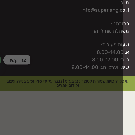
:
info@superlang.co
בתנו:
לת שתילי הר
ת פעילות:
צרו קשר
8:00-1
וערבי חג: 8:00-14:00
aty
 הזכויות שמורות לסופר לנג בע"מ | נבנה על ידי
Site Pro בנייה, עיצוב
וקידום אתרים