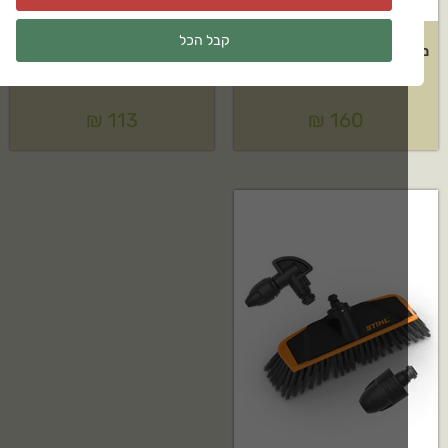
קבל הכל
שת רוטורית לשטיפת רכב +
מוט הארכה למכונות שטיפה
בליסטר של G.F
430mm
₪
113
₪
160