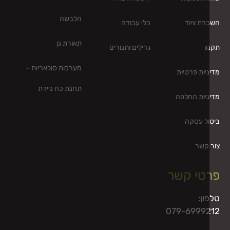
הלבשה
רת ציוד
כלי עבודה
תאורת גן
ן
גרילים ותנורים
מערכות סולאריות –
יות פרטיות
תחנת כח ניידת
יות החלפה
ול עסקה
 קשר
טי קשר
ון:
079-6999