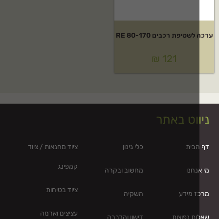
שטיפת רכבים RE 80-170
₪
121
ווט באתר
הבית
כלי גינון
ציוד מחנאות / ציוד
קמפינג
נחנו
מחשוב ובקרה
ציוד בטיחות
ז מידע
השקיה
עציצים ואדמה
ת נפוצות
דישון והדברה