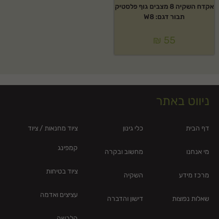
אקדח השקיה 8 מצבים גוף פלסטיק
תבור דגם: W8
₪
55
ניווט באתר
דף הבית
כלי גינון
ציוד מחנאות / ציוד
קמפינג
מי אנחנו
מחשוב ובקרה
ציוד בטיחות
מרכז מידע
השקיה
עציצים ואדמה
שאלות נפוצות
דישון והדברה
הלבשה