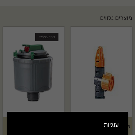
מוצרים נלווים
חסר במלאי
עוגיות
מתז נוי Elgo דגם: 90 מעלות – 5
ממטיר שקט נען דגם: 525
יחידות