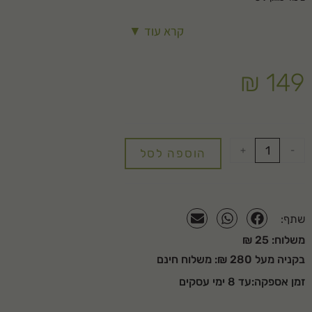
לחץ עבודה עד BAR 8
קרא עוד ▼
כולל אביזרים:
ארבעה מחברי צינור (1 מותקן מראש לגלגלת),
מתאם הברגה לברז גן 3/4 או צול.
₪
149
פיית התזה
+
-
הוספה לסל
שתף:
משלוח: 25 ₪
בקניה מעל 280 ₪: משלוח חינם
זמן אספקה:עד 8 ימי עסקים