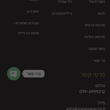
השכרת ציוד
כלי עבודה
תאורת גן
תקנון
גרילים ותנורים
מערכות סולאריות –
מדיניות פרטיות
תחנת כח ניידת
מדיניות החלפה
ביטול עסקה
צור קשר
צרו קשר
פרטי קשר
en chaty
טלפון:
079-6999212
מייל:
info@superlang.co.il