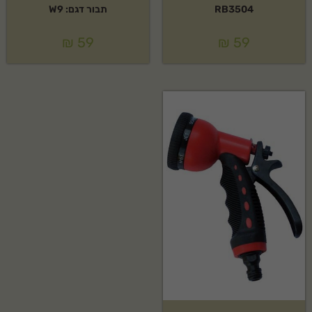
RB3504
תבור דגם: W9
₪
59
₪
59