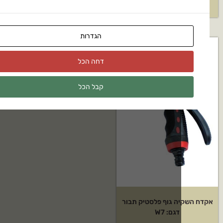
₪
70
₪
70
הגדרות
דחה הכל
קבל הכל
 גוף פלסטיק תבור
דגם: W7