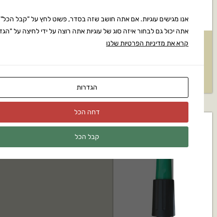
גישים עוגיות. אם אתה חושב שזה בסדר, פשוט לחץ על "קבל הכל".
ול גם לבחור איזה סוג של עוגיות אתה רוצה על ידי לחיצה על "הגדרות".
ת מדיניות הפרטיות שלנו
ממטיר גיחה Rain Bird דגם:
אקדח השקיה גוף פנימי מתכתי
RB350
תבור דגם: W5
₪
47
₪
5
הגדרות
דחה הכל
קבל הכל