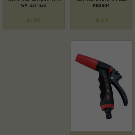
RB3504
תבור דגם: W9
₪
59
₪
59