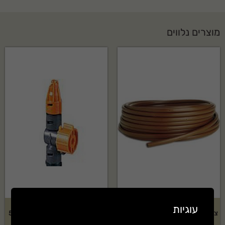
מוצרים נלווים
עוגיות
צינור 16 מ"מ טפטוף כל 0.30 ס"מ
מתז נוי Elgo דגם: 90 מעלות – 5
– 100 מטר
יחידות