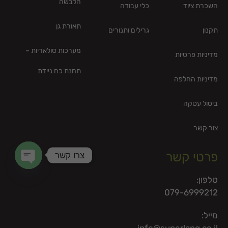
הלבשה
השכרת ציוד
כלי עבודה
תאורת גן
תקנון
גרילים ותנורים
מערכות סולאריות –
מדיניות פרטיות
תחנת כח ניידת
מדיניות החלפה
ביטול עסקה
צור קשר
צרו קשר
פרטי קשר
en chaty
טלפון:
079-6999212
מייל: