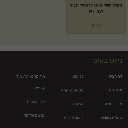
אקדח השקיה גוף פלסטיק תבור
דגם: W7
₪
45
ניווט באתר
דף הבית
כלי גינון
ציוד מחנאות / ציוד
קמפינג
מי אנחנו
מחשוב ובקרה
ציוד בטיחות
מרכז מידע
השקיה
עציצים ואדמה
שאלות נפוצות
דישון והדברה