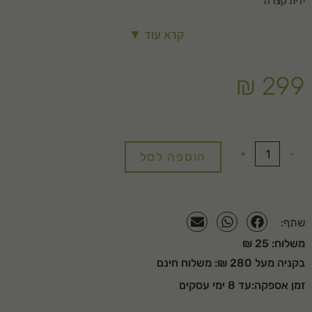
ידית קצרה
מעבר גדול
קרא עוד ▼
לחץ עבודה: עד 28 אטמ'
טמפרטורה: מ-5ºC עד +100ºC
₪
299
+
-
הוספה לסל
שתף:
משלוח: 25 ₪
בקניה מעל 280 ₪: משלוח חינם
זמן אספקה:עד 8 ימי עסקים