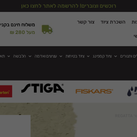
רוכשים וצוברים! להרשמה לאתר לחצו כאן
ות
השכרת ציוד
צור קשר
משלוח חינם בקני
מעל 280 ₪
י
ים ותנורים
ציוד קמפינג
ציוד בטיחות
עציצים ואדמה
הלבשה
תאו