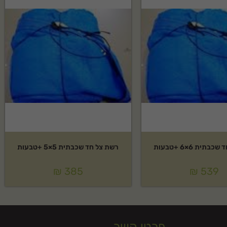
תית 6×6 +טבעות
רשת צל חד שכבתית 5×5 +טבעות
₪
385
₪
539
פרטי קשר