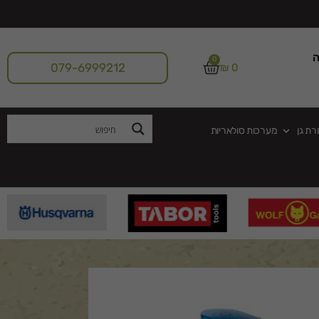
ה
0
079-6999212
₪
0
רת גן
מערכות סולאריות