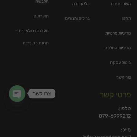
הלבשה
השכרת ציוד
כלי עבודה
תאורת גן
תקנון
גרילים ותנורים
מערכות סולאריות –
מדיניות פרטיות
תחנת כח ניידת
מדיניות החלפה
ביטול עסקה
צור קשר
צרו קשר
פרטי קשר
en chaty
טלפון:
079-6999212
מייל: