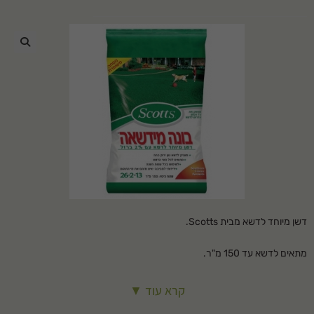
🔍
דשן מיוחד לדשא מבית Scotts.
מתאים לדשא עד 150 מ"ר.
מכיל 2% ברזל.
מגביר את צפיפות הדשא ובכך את עמידותו.
קרא עוד ▼
הדשן מספק הזנה לדשא ומחזקו כנגד השפעות של קור, חום, התייבשות