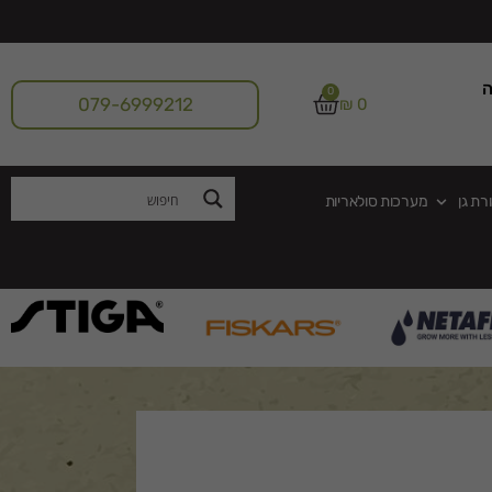
ה
0
079-6999212
₪
0
רת גן
מערכות סולאריות