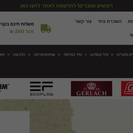
רוכשים וצוברים! להרשמה לאתר לחצו כאן
ות
השכרת ציוד
צור קשר
משלוח חינם בקני
מעל 280 ₪
י
ים ותנורים
ציוד קמפינג
ציוד בטיחות
עציצים ואדמה
הלבשה
תאו