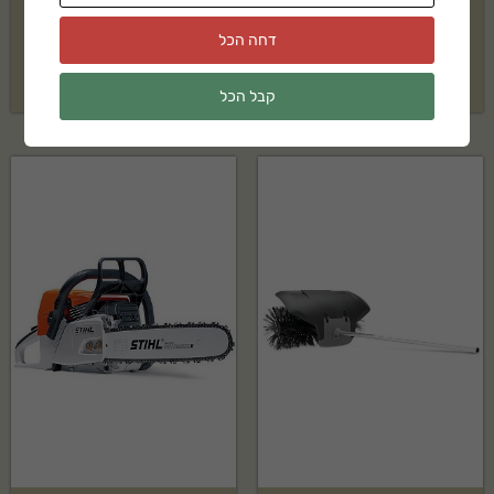
שואב עלים ופסולת Billy Goat
מאווררת צינוריות PLURG 18"
MV650SPH
דחה הכל
₪
17,405
₪
12,433
קבל הכל