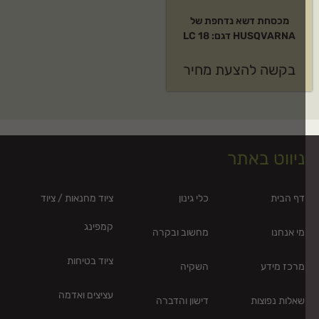
מכסחת דשא נדחפת של
HUSQVARNA דגם: LC 18
בקשה להצעת מחיר
ניווט באתר
דף הבית
כלי גינון
ציוד מחנאות / ציוד
קמפינג
מי אנחנו
מחשוב ובקרה
ציוד בטיחות
מרכז מידע
השקיה
עציצים ואדמה
שאלות נפוצות
דישון והדברה