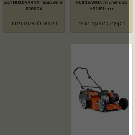
מסור שרשרת HUSQVARNA
חרמש מוטורי HUSQVARNA דגם:
דגם:H321EL
525RJX
בקשה להצעת מחיר
בקשה להצעת מחיר