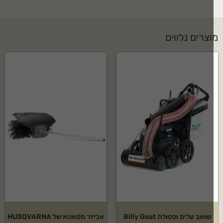
צרים נלווים
שואב עלים ופסולת Billy Goat
אביזר מטאטא של HUSQVARNA