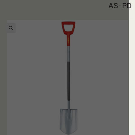
AS-P
🔍