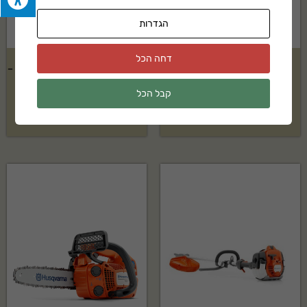
הגדרות
דחה הכל
מאווררת צינוריות נגררת
מרסקת גזם חשמלית STIHL דגם –
GHE140L
36"/48"/60"
קבל הכל
25,399
₪
בקשה להצעת מחיר