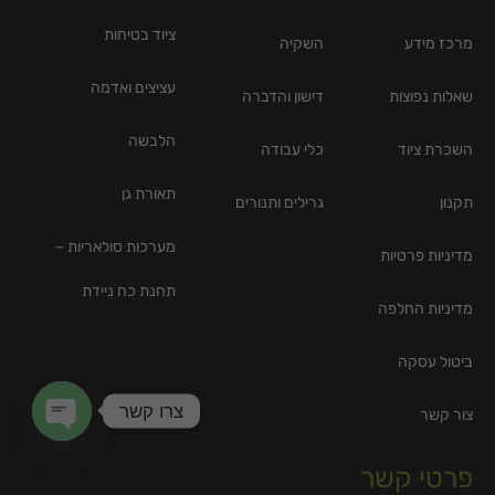
ציוד בטיחות
מרכז מידע
השקיה
עציצים ואדמה
שאלות נפוצות
דישון והדברה
הלבשה
השכרת ציוד
כלי עבודה
תאורת גן
תקנון
גרילים ותנורים
מערכות סולאריות –
מדיניות פרטיות
תחנת כח ניידת
מדיניות החלפה
ביטול עסקה
צרו קשר
צור קשר
en chaty
פרטי קשר