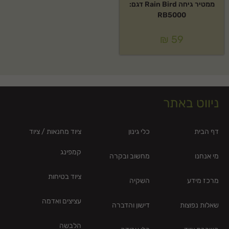
ממטיר גיחה Rain Bird דגם:
RB5000
₪
59
ניווט באתר
דף הבית
כלי גינון
ציוד מחנאות / ציוד
קמפינג
מי אנחנו
מחשוב ובקרה
ציוד בטיחות
מרכז מידע
השקיה
עציצים ואדמה
שאלות נפוצות
דישון והדברה
הלבשה