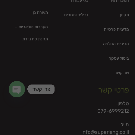
השכרת ציוד
כלי עבודה
תאורת גן
תקנון
גרילים ותנורים
מערכות סולאריות –
מדיניות פרטיות
תחנת כח ניידת
מדיניות החלפה
ביטול עסקה
צור קשר
פרטי קשר
צרו קשר
en chaty
טלפון:
079-6999212
מייל:
info@superlang.co.il