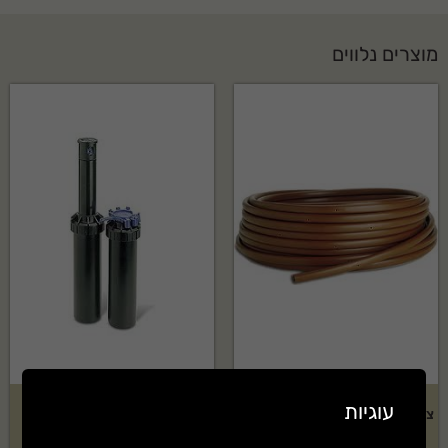
מוצרים נלווים
עוגיות
צינור 16 מ"מ טפטוף כל 0.30 ס"מ
ממטיר גיחה Rain Bird דגם:
– 100 מטר
RB3504