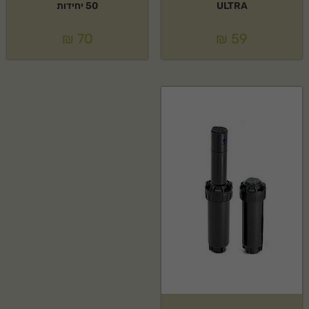
ULTRA
50 יחידות
₪
70
₪
59