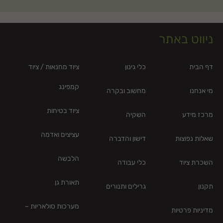
ניווט באתר
דף הבית
כלי גינון
ציוד מחנאות / ציוד
קמפינג
מי אנחנו
מחשוב ובקרה
ציוד בטיחות
מרכז מידע
השקיה
עציצים ואדמה
שאלות נפוצות
דישון והדברה
הלבשה
השכרת ציוד
כלי עבודה
תאורת גן
תקנון
גרילים ותנורים
מערכות סולאריות –
מדיניות פרטיות