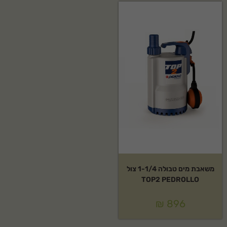
משאבת מים טבולה 1-1/4 צול
TOP2 PEDROLLO
₪
896