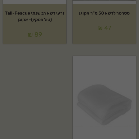
סטרטר לדשא 50 מ"ר אקוגן
זרעי דשא רב שנתי Tall-Fescue
(טול פסקיו)- אקוגן
₪
47
₪
89