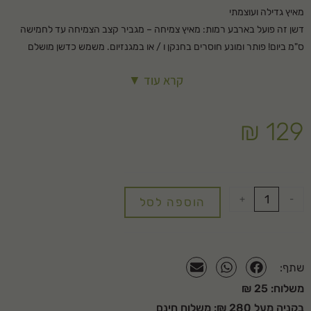
מאיץ גדילה ועוצמתי
דשן זה פועל בארבע רמות: מאיץ צמיחה – מגביר קצב הצמיחה עד לחמישה
ס"מ ביום! פותר ומונע חוסרים בחנקן ו / או במגנזיום. משמש כדשן מושלם
לגידולים עלוותיים באדמה כגון קיסוס, מרווה, גת ועוד… *כריסוס משמש דשן זה
קרא עוד ▼
כתוסף יעיל במיוחד ומהיר השפעה המשיב ומעודד את חיזוק עלי הצמח ומעניק
להם צבע ירוק ועשיר. אפשרי לשימוש בהגמעה (השקיה)/ או בריסוס ישיר על
עלי הצמח
₪
129
+
-
הוספה לסל
שתף:
משלוח: 25 ₪
בקניה מעל 280 ₪: משלוח חינם