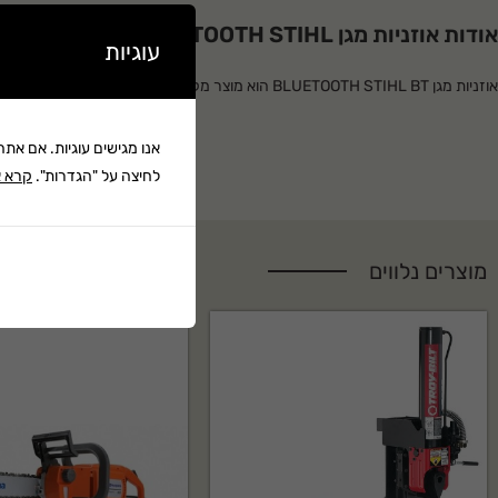
אודות אוזניות מגן BLUETOOTH STIHL דגם:DYNAMIC BT
עוגיות
אוזניות מגן BLUETOOTH STIHL BT הוא מו
לשימוש ביתי ומקצועי, עמיד ואמין לאורך שנים.
אנו מגישים עוגיות. אם את
מפרט טכני
לחיצה על "הגדרות".
קרא א
1. רמת הנחתת רעש של האוזניות-
29DB
מוצרים נלווים
2. מרחק קליטת BT- כ-12 מטרים
3. משך עבודה על סוללה מלאה- 38
שעות
למה לקנות אצלנו?
סופר לנג בע"מ מציעה מגוון רחב של כלי גינון וציוד מקצועי עם אחריות יצרן מלאה,