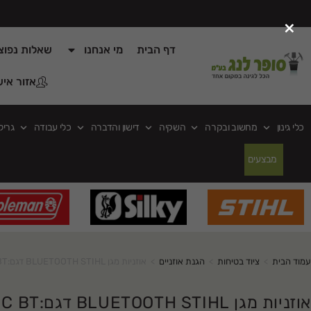
×
דף הבית
מי אנחנו
שאלות נפוצ
אזור איש
כלי גינון
מחשוב ובקרה
השקיה
דישון והדברה
כלי עבודה
גריל
מבצעים
עמוד הבית
>
ציוד בטיחות
>
הגנת אוזניים
>
אוזניות מגן BLUETOOTH STIHL דגם:DYNAMIC BT
אוזניות מגן BLUETOOTH STIHL דגם:DYNAMIC BT