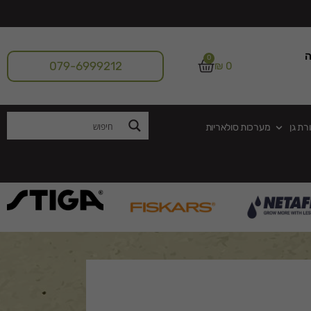
ה
0
079-6999212
₪
0
רת גן
מערכות סולאריות