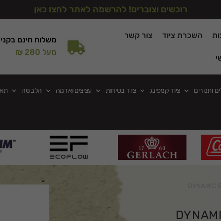
רוכשים וצוברים! להרשמה לאתר לחצו כאן
ות
השכרת ציוד
צור קשר
משלוח חינם בקני
מעל 280 ₪
י
ים ותנורים
ציוד קמפינג
ציוד בטיחות
עציצים ואדמה
הלבשה
תאו