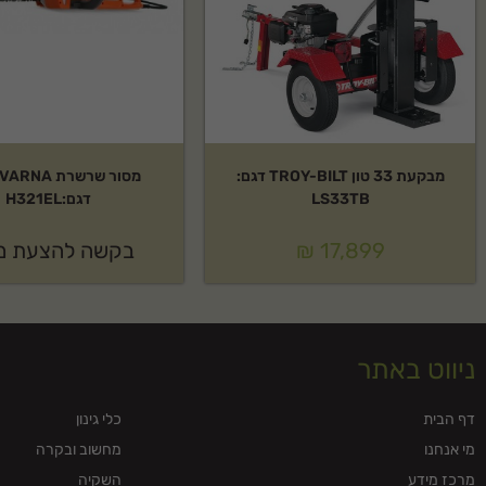
טכנית בעברית. משלוח מהיר לכל הארץ.
שאלות נפוצות על אוזניות מגן BLUETOOTH STIHL דגם:DYNAMIC BT
למי מתאים אוזניות מגן BLUETOOTH STIHL דגם:DYNAMIC BT?
אוזניות מגן BLUETOOTH STIHL דגם:DYNAMIC BT מתאים
מבקעת 33 טון TROY-BILT דגם:
מסור שרשרת 
וניסור. מוצר אמין ועמיד לאורך זמן.
LS33TB
דגם:H321EL
האם אוזניות מגן BLUETOOTH STIHL דגם:DYNAMIC BT מגיע עם אחריות?
17,899
₪
בקשה להצעת מ
כן, המוצר מגיע עם אחריות יצרן מלאה של STIHL. לפרטים נוספים צרו קשר.
מה אפשרויות המשלוח?
ניווט באתר
אנחנו מציעים משלוח מהיר לכל הארץ. ניתן לתאם גם איסוף עצמי.
דף הבית
כלי גינון
מי אנחנו
מחשוב ובקרה
מרכז מידע
השקיה