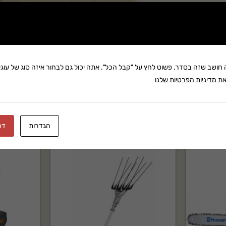
שתף:
משלוח: 25 ₪
צר מקצועי של STIHL בקטגוריית אביזרי כריתה וניסור. מתאים
בקניה מעל 280 ₪: משלוח חינם
זמן אספקה:עד 8 ימי עסק
ה חושב שזה בסדר, פשוט לחץ על "קבל הכל". אתה יכול גם לבחור איזה סוג של עוגיו
ת מדיניות הפרטיות שלנו
הגדרות
דח
 שירות לאחר מכירה ותמיכה