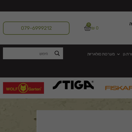
ה
0
079-6999212
₪
0
רת גן
מערכות סולאריות