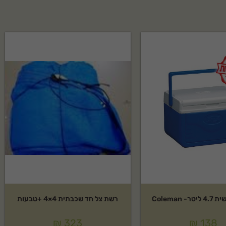
- Coleman
רשת צל חד שכבתית 4×4 +טבעות
₪
323
₪
138