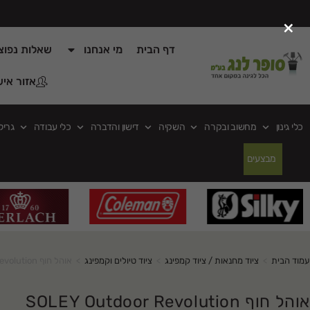
×
דף הבית
מי אנחנו
שאלות נפוצ
אזור איש
כלי גינון
מחשוב ובקרה
השקיה
דישון והדברה
כלי עבודה
גריל
מבצעים
עמוד הבית
>
ציוד מחנאות / ציוד קמפינג
>
ציוד טיולים וקמפינג
>
אוהל חוף SOLEY Outdoor Revolution
אוהל חוף SOLEY Outdoor Revolution