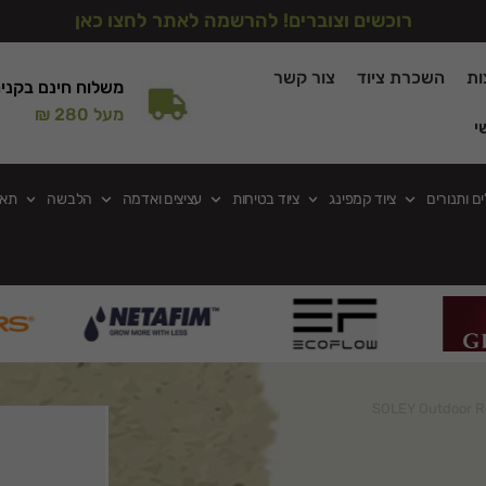
רוכשים וצוברים! להרשמה לאתר לחצו כאן
ות
השכרת ציוד
צור קשר
משלוח חינם בקני
מעל 280 ₪
י
ים ותנורים
ציוד קמפינג
ציוד בטיחות
עציצים ואדמה
הלבשה
תאו