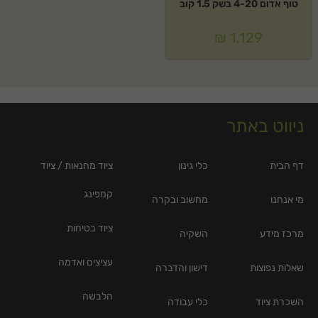
טוף אדום 4-20 בשק 1.5 קוב
₪
1,129
ניווט באתר
דף הבית
כלי גינון
ציוד מחנאות / ציוד
קמפינג
מי אנחנו
מחשוב ובקרה
ציוד בטיחות
מרכז מידע
השקיה
עציצים ואדמה
שאלות נפוצות
דישון והדברה
הלבשה
השכרת ציוד
כלי עבודה