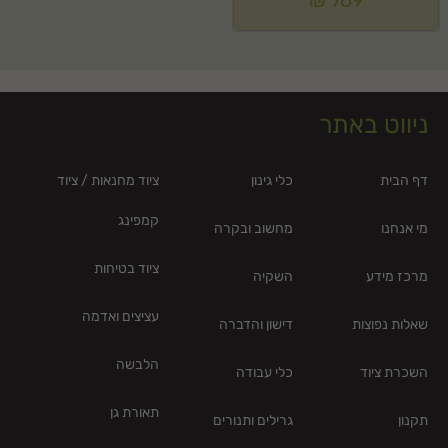
₪
769
ניווט באתר
דף הבית
כלי גינון
ציוד מחנאות / ציוד
קמפינג
מי אנחנו
מחשוב ובקרה
ציוד בטיחות
מרכז מידע
השקיה
עציצים ואדמה
שאלות נפוצות
דישון והדברה
הלבשה
השכרת ציוד
כלי עבודה
תאורת גן
תקנון
גרילים ותנורים