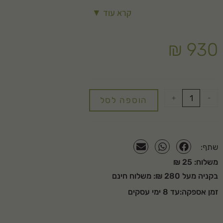
מכילה:
קרא עוד ▼
חמרה חולית נקייה ומאווררת
₪
930
ביו-קומפוסט מנופה בהרכב של 70% חמרה ו 30% קומפוסט אשר חוברים יחד
ליצירת מצע עשיר ופורה במיוחד לגינון, לשתילת דשא ולהשבחת הגינה.
+
-
הוספה לסל
שתף:
משלוח: 25 ₪
בקניה מעל 280 ₪: משלוח חינם
זמן אספקה:עד 8 ימי עסקים