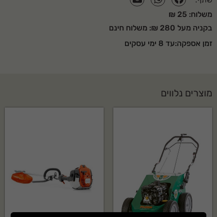
שתף:
בקטגוריית אביזרי קומבי. מוצר אמין ועמיד לאורך זמן.
משלוח: 25 ₪
בקניה מעל 280 ₪: משלוח חינם
האם אביזר ראש חרמש STIHL דגם: FS-KM מגיע עם
אחריות?
זמן אספקה:עד 8 ימי עסקים
כן, המוצר מגיע עם אחריות יצרן מלאה של STIHL. לפרטים נוספים צרו קשר.
איך מקבלים הצעת מחיר?
מוצרים נלווים
ניתן ליצור איתנו קשר בטלפון, במייל או דרך טופס יצירת הקשר באתר ונחזור
אליכם בהקדם.