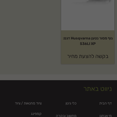
גוף מסור נטען Husqvarna דגם:
536LI XP
בקשה להצעת מחיר
ניווט באתר
דף הבית
כלי גינון
ציוד מחנאות / ציוד
קמפינג
מי אנחנו
מחשוב ובקרה