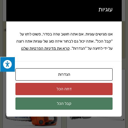
עוגיות
מאווררת צינוריות PLURG 18"
חרמש מוטורי HUSQVARNA דגם:
אנו מגישים עוגיות. אם אתה חושב שזה בסדר, פשוט לחץ על
525RJX
"קבל הכל". אתה יכול גם לבחור איזה סוג של עוגיות אתה רוצה
₪
17,405
על ידי לחיצה על "הגדרות".
קרא את מדיניות הפרטיות שלנו
בקשה להצעת מחיר
הגדרות
דחה הכל
קבל הכל