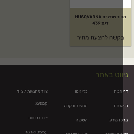
מסור שרשרת HUSQVARNA
דגם:439
קשה להצעת מחיר
ווט באתר
הבית
כלי גינון
ציוד מחנאות / ציוד
קמפינג
אנחנו
מחשוב ובקרה
ציוד בטיחות
ז מידע
השקיה
עציצים ואדמה