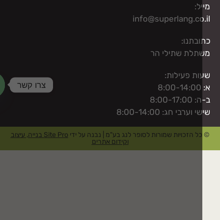
ל:
info@superlang.co
בתנו:
תלת שתילי הר
ת פעילות:
צרו קשר
8
8:00-17:
aty
 וערבי חג: 8:00-14:00
ל הזכויות שמורות לסופר לנג בע"מ | נבנה על ידי
Site Pro בנייה, עיצוב
וקידום אתרים