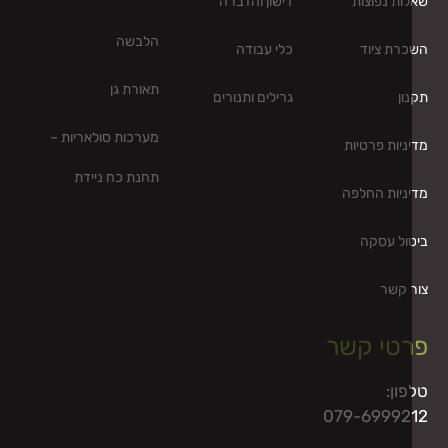
ות נפוצות
דישון והדברה
הלבשה
רת ציוד
כלי עבודה
תאורת גן
ון
גרילים ותנורים
מערכות סולאריות –
ניות פרטיות
תחנת כח ניידת
ניות החלפה
ול עסקה
 קשר
טי קשר
ון:
079-69992