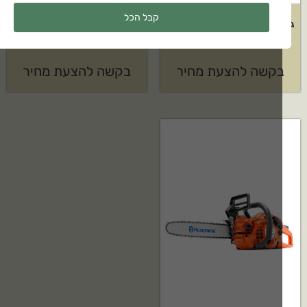
קבל הכל
גוף מפוח עלים נטען STIHL דגם:
מכסחת דשא נדחפת של
BGA 100
HUSQVARNA דגם: LC 18
קשה להצעת מחיר
בקשה להצעת מחיר