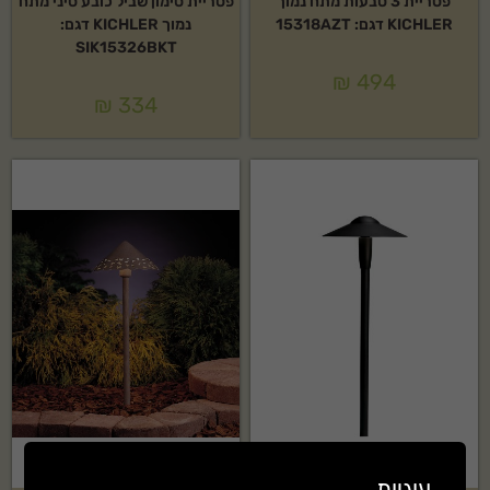
פטריית 3 טבעות מתח נמוך
פטריית סימון שביל כובע סיני מתח
KICHLER דגם: 15318AZT
נמוך KICHLER דגם:
SIK15326BKT
₪
494
₪
334
עוגיות