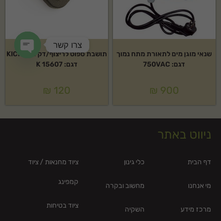
צרו קשר
שנאי מוגן מים לתאורת מתח נמוך
תושבת ספוט לריצוף/דק KICHLER
en chaty
דגם: 750VAC
דגם: K 15607
₪
120
₪
900
ניווט באתר
דף הבית
כלי גינון
ציוד מחנאות / ציוד
קמפינג
מי אנחנו
מחשוב ובקרה
ציוד בטיחות
מרכז מידע
השקיה