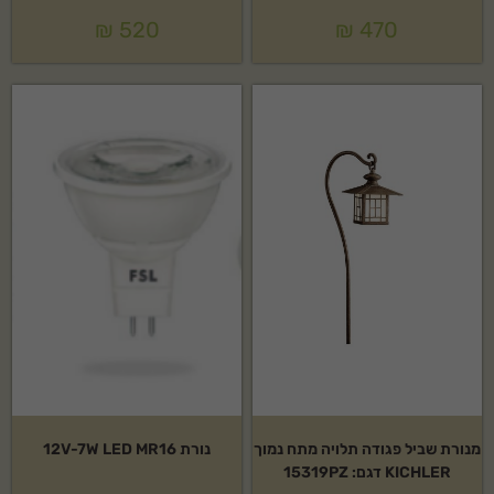
₪
520
₪
470
מנורת שביל פגודה תלויה מתח נמוך
נורת 12V-7W LED MR16
KICHLER דגם: 15319PZ