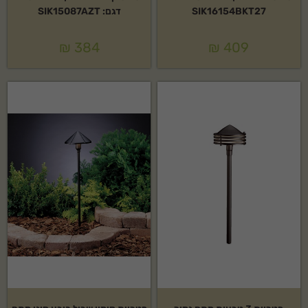
SIK16154BKT27
דגם: SIK15087AZT
₪
384
₪
409