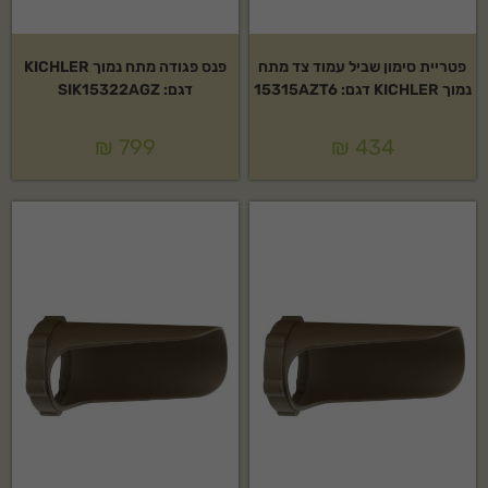
פטריית סימון שביל עמוד צד מתח
פנס פגודה מתח נמוך KICHLER
נמוך KICHLER דגם: 15315AZT6
דגם: SIK15322AGZ
₪
799
₪
434