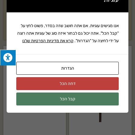
פטריית סימון שביל מתח נמוך
פטריית סימון שביל מתח נמוך
KICHLER דגם: SIK15310BKT
KICHLER דגם: SIK15443OB
אנו מגישים עוגיות. אם אתה חושב שזה בסדר, פשוט לחץ על
₪
619
₪
309
"קבל הכל". אתה יכול גם לבחור איזה סוג של עוגיות אתה רוצה
על ידי לחיצה על "הגדרות".
קרא את מדיניות הפרטיות שלנו
הגדרות
דחה הכל
קבל הכל