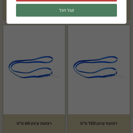
₪
99
₪
69
קבל הכל
רצועת עיגון 120 ס"מ
רצועת עיגון 60 ס"מ