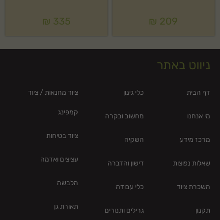
₪
335
₪
209
ניווט באתר
דף הבית
כלי גינון
ציוד מחנאות / ציוד
קמפינג
מי אנחנו
מחשוב ובקרה
ציוד בטיחות
מרכז מידע
השקיה
עציצים ואדמה
שאלות נפוצות
דישון והדברה
הלבשה
השכרת ציוד
כלי עבודה
תאורת גן
תקנון
גרילים ותנורים