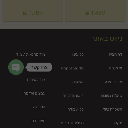
₪
1,789
₪
1,489
ניווט באתר
דף הבית
כלי גינון
ציוד מחנאות / ציוד
קמפינג
צרו קשר
מי אנחנו
מחשוב ובקרה
en chaty
ציוד בטיחות
מרכז מידע
השקיה
עציצים ואדמה
שאלות נפוצות
דישון והדברה
הלבשה
השכרת ציוד
כלי עבודה
תאורת גן
תקנון
גרילים ותנורים