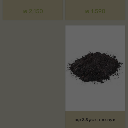
₪
2,150
₪
1,590
תערובת גן בשק 2.5 קוב