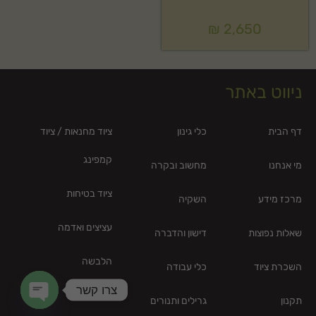
₪
2,650
ניווט באתר
דף הבית
כלי גינון
ציוד מחנאות / ציוד
קמפינג
מי אנחנו
מחשוב ובקרה
ציוד בטיחות
מרכז מידע
השקיה
עציצים ואדמה
שאלות נפוצות
דישון והדברה
הלבשה
השכרת ציוד
כלי עבודה
צרו קשר
תאורת גן
תקנון
גרילים ותנורים