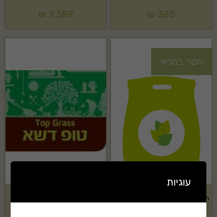
₪
1,389
₪
385
חסר במלאי
עוגיות
הדס 4- תערובת להשרשה 1.5 קוב
טופ דשא בשק 1 קוב