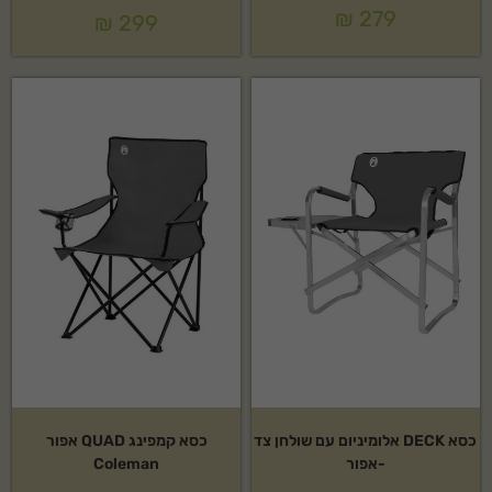
₪
279
₪
299
כסא DECK אלומיניום עם שולחן צד
כסא קמפינג QUAD אפור
-אפור
Coleman