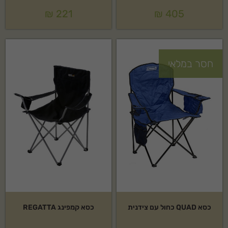
₪
221
₪
405
חסר במלאי
כסא QUAD כחול עם צידנית
כסא קמפינג REGATTA