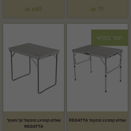
₪
649
₪
79
חסר במלאי
שולחן קמפינג מתקפל REGATTA
שולחן קמפינג מתקפל קל משקל
REGATTA