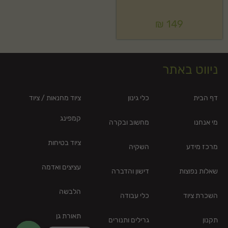
₪
149
ניווט באתר
דף הבית
כלי גינון
ציוד מחנאות / ציוד
קמפינג
מי אנחנו
מחשוב ובקרה
ציוד בטיחות
מרכז מידע
השקיה
עציצים ואדמה
שאלות נפוצות
דישון והדברה
הלבשה
השכרת ציוד
כלי עבודה
תאורת גן
תקנון
גרילים ותנורים