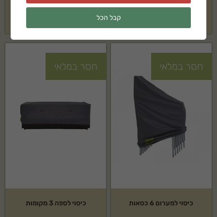
114
₪
קבל הכל
129
₪
חסר במלאי
חסר במלאי
כיסוי למערום 6 כסאות
כיסוי לספה 3 מקומות