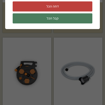
דחה הכל
צינור לחץ להארכה 7 מטר DN6
צינור לחץ להארכה 9 מטר DN6
קבל הכל
₪
295
₪
158