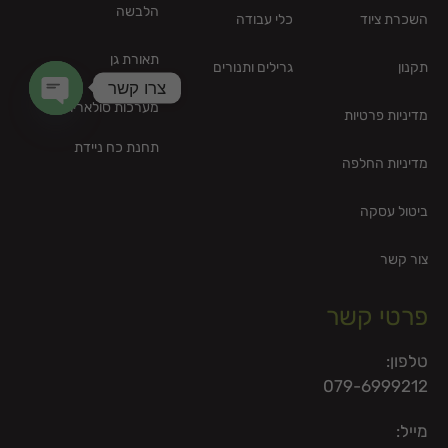
הלבשה
השכרת ציוד
כלי עבודה
תאורת גן
תקנון
גרילים ותנורים
צרו קשר
מערכות סולאריות –
מדיניות פרטיות
en chaty
תחנת כח ניידת
מדיניות החלפה
ביטול עסקה
צור קשר
פרטי קשר
טלפון:
079-6999212
מייל: