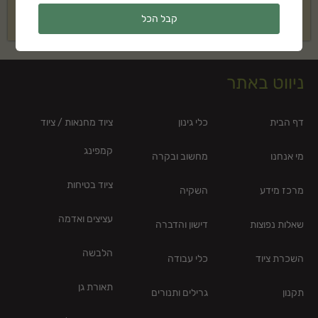
בקשה להצעת מחיר
בקשה להצעת מחיר
קבל הכל
ניווט באתר
דף הבית
כלי גינון
ציוד מחנאות / ציוד
קמפינג
מי אנחנו
מחשוב ובקרה
ציוד בטיחות
מרכז מידע
השקיה
עציצים ואדמה
שאלות נפוצות
דישון והדברה
הלבשה
השכרת ציוד
כלי עבודה
תאורת גן
תקנון
גרילים ותנורים