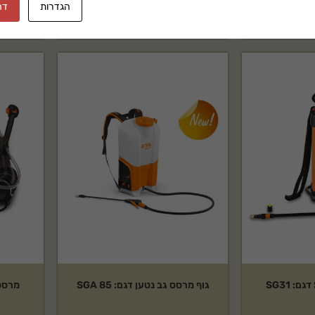
הגדרות
דח
₪
4,059
גוף מרסס גב נטען דגם: SGA 85
מרסס גב TIHL