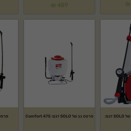
₪
₪
489
מרסס גב חשמלי נטען של SOLO דגם:
מרסס גב של SOLO דגם: Comfort 475
מרסס חש