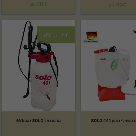
₪
387
₪
490
חסר במלאי
מלי נטען SOLO 441
מרסס צד SOLO דגם:461