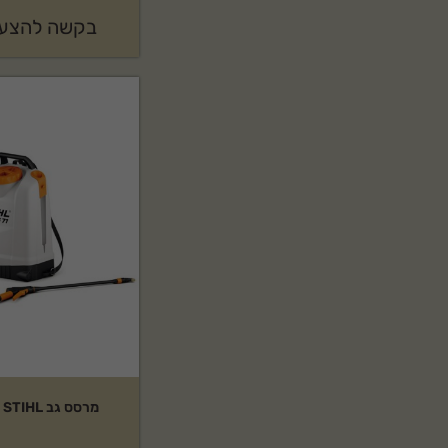
בקשה להצעת
מרסס גב STIHL דגם: SG71