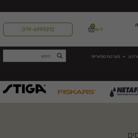
ה
0
079-6999212
₪
0
רת גן
מערכות סולאריות
ים