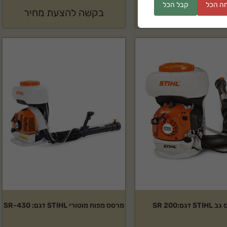
ה הכל
קבל הכל
3,998
₪
בקשה להצעת מחיר
S דגם:SR 200
מרסס מפוח מוטורי STIHL דגם: SR-430