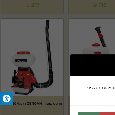
₪
277
₪
718
ת אתה רוצה על ידי
דגם:423PORT
מרסס מוטורי ZENOAH דגם:MD6210M