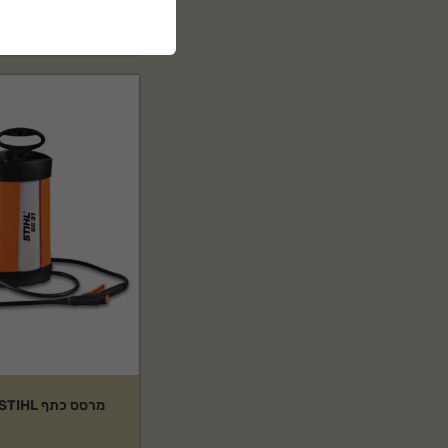
₪
123
מרסס כתף STIHL דגם: SG31