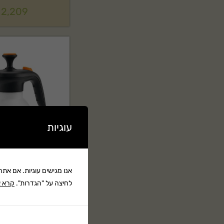
2,209
עוגיות
אנו מגישים עוגיות. אם את
לחיצה על "הגדרות".
קרא א
מרסס יד STIHL דגם: SG11