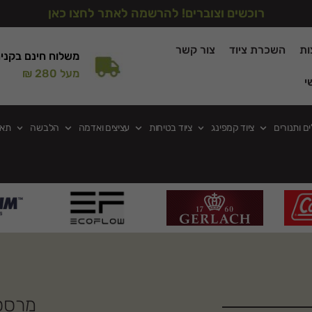
רוכשים וצוברים! להרשמה לאתר לחצו כאן
ות
השכרת ציוד
צור קשר
משלוח חינם בקני
מעל 280 ₪
י
ים ותנורים
ציוד קמפינג
ציוד בטיחות
עציצים ואדמה
הלבשה
תאו
מרסס