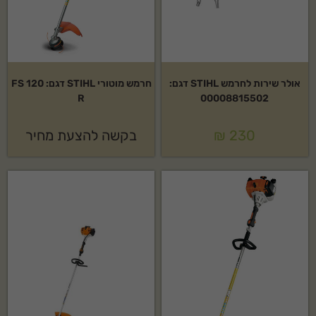
אולר שירות לחרמש STIHL דגם:
חרמש מוטורי STIHL דגם: FS 120
R
00008815502
230
₪
בקשה להצעת מחיר