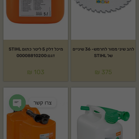
להב שיני מסור לחרמש- 36 שיניים
מיכל דלק 5 ליטר כתום STIHL
של STIHL
דגם:00008810200
₪
103
₪
375
צרו קשר
en chaty