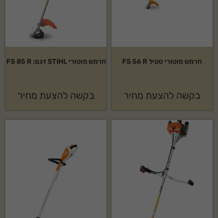
חרמש מוטורי סטיל FS 56 R
חרמש מוטורי STIHL דגם: FS 85 R
בקשה להצעת מחיר
בקשה להצעת מחיר