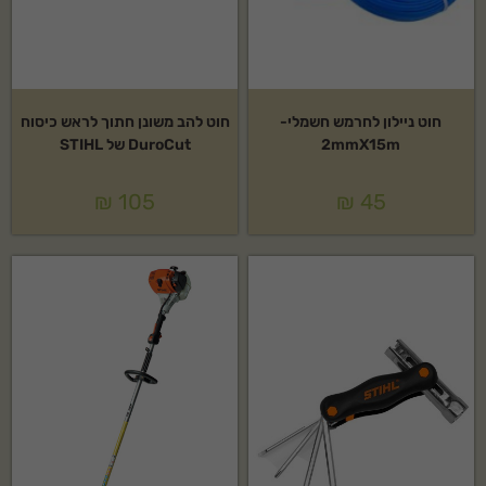
חוט ניילון לחרמש חשמלי-
חוט להב משונן חתוך לראש כיסוח
2mmX15m
DuroCut של STIHL
₪
105
₪
45