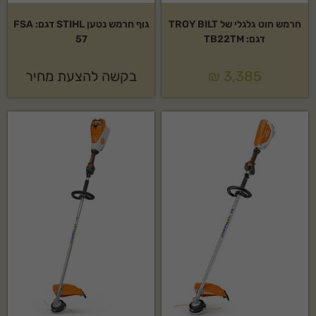
חרמש חוט גלגלי של TROY BILT
גוף חרמש נטען STIHL דגם: FSA
דגם: TB22TM
57
3,385
₪
בקשה להצעת מחיר