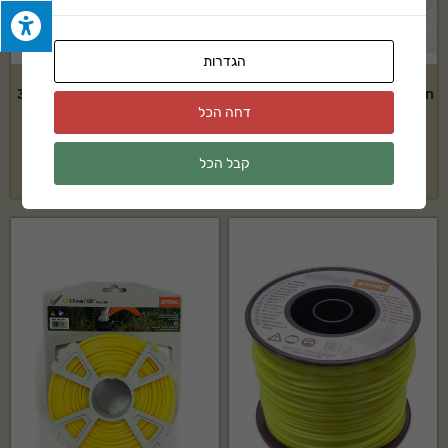
הגדרות
חוט ניילון לחרמש 3.3mmX40m –
חוט ניילון לחרמש 3mmX162m –
דחה הכל
STIHL
STIHL
קבל הכל
₪
180
₪
99