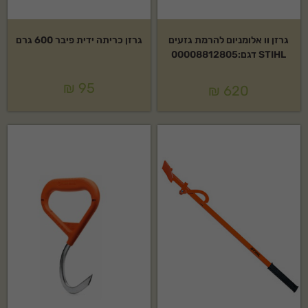
גרזן וו אלומניום להרמת גזעים
גרזן כריתה ידית פיבר 600 גרם
STIHL דגם:00008812805
₪
95
₪
620