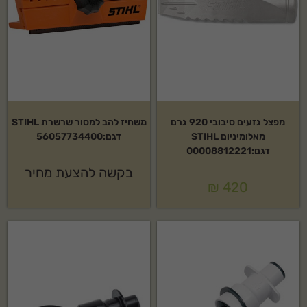
מפצל גזעים סיבובי 920 גרם
משחיז להב למסור שרשרת STIHL
מאלומיניום STIHL
דגם:56057734400
דגם:00008812221
בקשה להצעת מחיר
₪
420