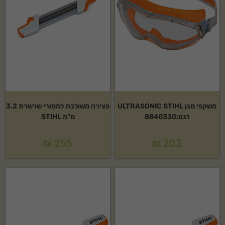
משקפי מגן ULTRASONIC STIHL
פצירה משולבת למסורי שרשרת 3.2
דגם:8840330
מ"מ STIHL
₪
255
₪
203