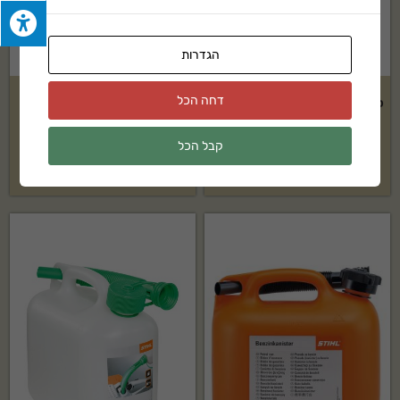
הגדרות
דחה הכל
כפפות מגן מקצועיות SPECIAL –
מחזיק מסור HUSQVARNA
עם הגנת ניסור
קבל הכל
₪
155
₪
565