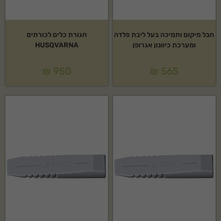
חבל מיקום ותמיכה בעל ליבת פלדה
חגורת כלים לכורתים
ומערכת כיוונון אגרופן
HUSQVARNA
₪
950
₪
565