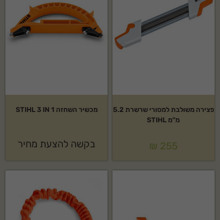
פצירה משולבת למסורי שרשרת 5.2
מכשיר השחזה STIHL 3 IN 1
מ"מ STIHL
בקשה להצעת מחיר
₪
255