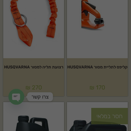
קליפס לתליית מסור HUSQVARNA
רצועת תליה למסור HUSQVARNA
₪
270
₪
170
צרו קשר
en chaty
חסר במלאי