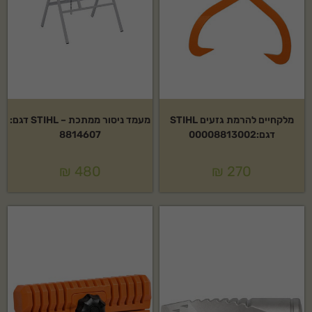
מלקחיים להרמת גזעים STIHL
מעמד ניסור ממתכת – STIHL דגם:
דגם:00008813002
8814607
₪
480
₪
270