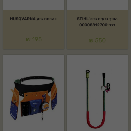
הופך גזעים גדול STIHL
וו הרמת גזע HUSQVARNA
דגם:00008812700
₪
195
₪
550