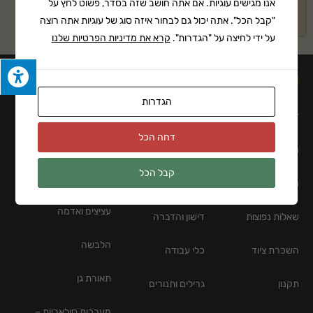
אנו מגישים עוגיות. אם אתה חושב שזה בסדר, פשוט לחץ על
₪
160
"קבל הכל". אתה יכול גם לבחור איזה סוג של עוגיות אתה רוצה
על ידי לחיצה על "הגדרות".
קרא את מדיניות הפרטיות שלנו
ניווט באתר
הגדרות
דף הבית
כלי גינון
ציוד מחנאות / ציוד
דחה הכל
קמפינג
מי אנחנו
מחשוב ובקרה
קבל הכל
ציוד בטיחות
מרכז מידע
השקיה
עציצים ואדמה
שאלות נפוצות
דישון והדברה
הלבשה
השכרת ציוד
כלי עבודה
תאורת גן
תקנון
גרילים ותנורים
מערכות סולאריות –