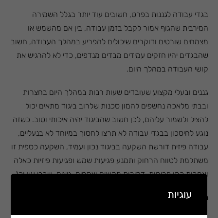
בגדי עבודה לגננות בפרט, חשובים עוד יותר בגלל השמירה
המירבית שהגוף אמור לקבל בזמן עבודה, בין אם מהשמש או
מצמחים שורטים ודוקרים שיכולים להפריע במהלך העבודה, חשוב
שהבגדים יהיו חזקים עמידים מבדים מנדפים, כדי לא להרגיש את
קושי העבודה במהלך היום.
גננים ובעלי מקצוע שעובדים שעות רבות במהלך היום בחצרות
ובבתי מלאכה נחשפים להמון סכנות שלרוב ביגוד מתאים יכול
להציל ולשמור עליהם, לכן חשוב שהביגוד יהיה איכותי וטוב. כשזה
נוגע לחיסכון בבגדי עבודה לא תרצו לחסוך במיוחד לא בנעליים,
עבודה פיזית דורשת השקעה בביגוד נכון ועמיד, השקעה כספית זו
משתלמת לטווח הרחוק ותמנע פגיעות שמש ופגיעות פיזיות כאלה
ואחרות כמו פריחות, דקירות מקוצים וצמחים, גיצים, שבבי עץ וכו'..
עוגיות
היתרונות בביגוד לגנן