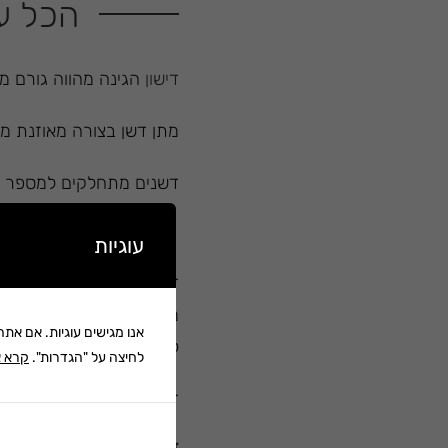
הכל על
דישון
הגינה מהווה גורם מכ
מתן דשן בצורה מאוזנת מ
דשנים מתחלקים למספר קט
דשן מסיס-
עוגיות
דשן המגיע בתצורה של גרגי
מנגד, חסרונו של הדשן המ
אנו מגישים עוגיות. אם את
לחוסר איזון בגידול הצמח 
לחיצה על "הגדרות".
קרא א
דוגמאות לדשנים מסיסים- דשן 20-20-20, דשן נוזלי למשאבות 
דשן בשחרור מבוקר-