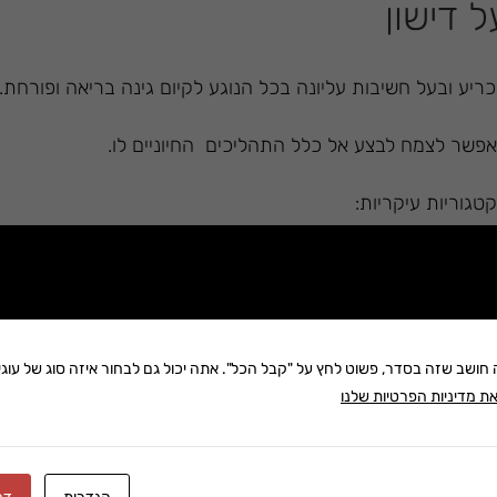
 דישון
ריע ובעל חשיבות עליונה בכל הנוגע לקיום גינה בריאה ופורחת.
אפשר לצמח לבצע אל כלל התהליכים החיוניים לו.
גוריות עיקריות:
רים, אבקה או נוזל. יתרונו של דשן מסוג זה הינו פירוקו המהיר 
סיס נעוץ בצמצומן של יסודות ההזנה המגיעים לצמחיה לאורך זמן
ה חושב שזה בסדר, פשוט לחץ על "קבל הכל". אתה יכול גם לבחור איזה סוג של עוגיו
וכן גרימת נזקים עקב ריבוי הצטברות של יסודות הזנה.
ת מדיניות הפרטיות שלנו
דישון וכו'.