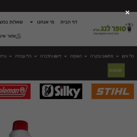
rtp
×
דף הבית
מי אנחנו
שאלות נפוצ
אזור איש
כלי גינון
מחשוב ובקרה
השקיה
דישון והדברה
כלי עבודה
גריל
מבצעים