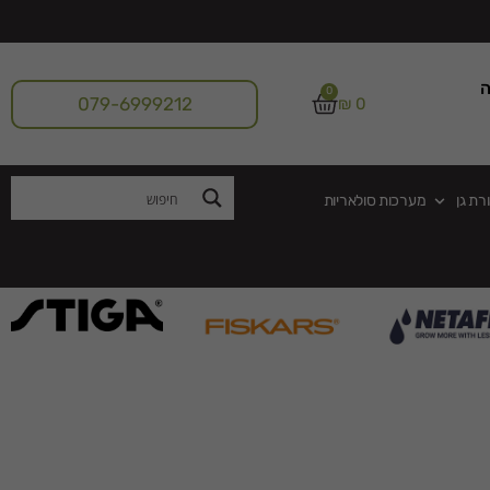
ה
0
079-6999212
₪
0
רת גן
מערכות סולאריות