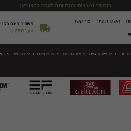
רוכשים וצוברים! להרשמה לאתר לחצו כאן
ות
השכרת ציוד
צור קשר
משלוח חינם בקני
מעל 280 ₪
י
ים ותנורים
ציוד קמפינג
ציוד בטיחות
עציצים ואדמה
הלבשה
תאו